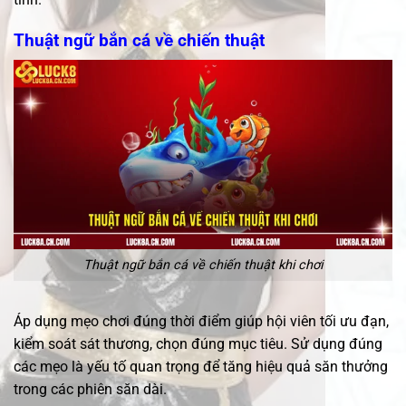
Thuật ngữ bắn cá về chiến thuật
Thuật ngữ bắn cá về chiến thuật khi chơi
Áp dụng mẹo chơi đúng thời điểm giúp hội viên tối ưu đạn,
kiểm soát sát thương, chọn đúng mục tiêu. Sử dụng đúng
các mẹo là yếu tố quan trọng để tăng hiệu quả săn thưởng
trong các phiên săn dài.