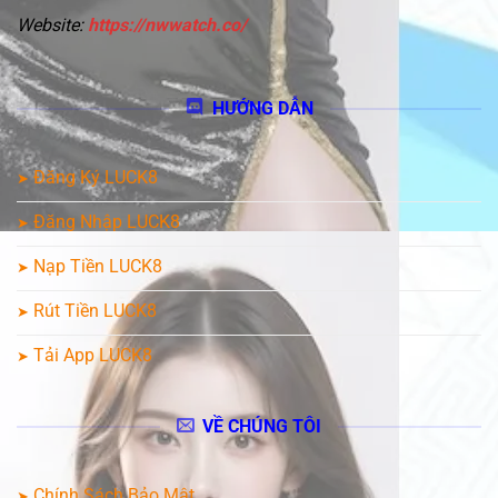
Website:
https://nwwatch.co/
HƯỚNG DẪN
Đăng Ký LUCK8
Đăng Nhập LUCK8
Nạp Tiền LUCK8
Rút Tiền LUCK8
Tải App LUCK8
VỀ CHÚNG TÔI
Chính Sách Bảo Mật