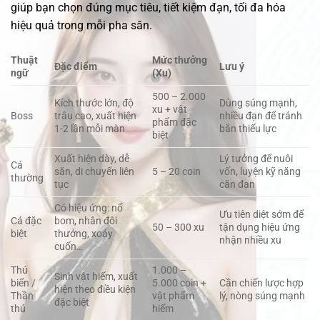
giúp bạn chọn đúng mục tiêu, tiết kiệm đạn, tối đa hóa
hiệu quả trong mỗi pha săn.
Thuật
Mức thưởng
Đặc điểm
Lưu ý
ngữ
(Xu)
500 – 2.000
Kích thước lớn, độ
Dùng súng mạnh,
xu + vật
Boss
trâu cao, xuất hiện
nhiều đạn để tránh
phẩm đặc
1-2 lần mỗi màn
bắn thiếu lực
biệt
Xuất hiện dày, dễ
Lý tưởng để nuôi
Cá
săn, di chuyển liên
5 – 20 coin
vốn, luyện kỹ năng
thường
tục
căn đạn
Có hiệu ứng: nổ
Ưu tiên diệt sớm để
Cá đặc
bom, nhân đôi
50 – 300 xu
tận dụng hiệu ứng
biệt
thưởng, xoáy
nhận nhiều xu
cuốn…
Thú
1.000 –
Sinh vật hiếm, xuất
biển /
5.000 coin +
Cần chiến lược hợp
hiện theo điều kiện
Thần
vật phẩm
lý, nòng súng mạnh
đặc biệt
thú
hiếm