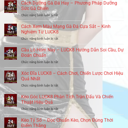
Cách Dưỡng Gà Đá Hay – Phương Pháp Dưỡng
24
Sức Gà Chiến
Th11
ở
Chức năng bình luận bị tắt
Cách
Dưỡng
Cách Xem Màu Mạng Gà Đá Cựa Sắt – Kinh
24
Gà
Nghiệm Từ LUCK8
Th11
Đá
ở
Chức năng bình luận bị tắt
Hay
Cách
–
Xem
Cầu Lô Hôm Nay – LUCK8 Hướng Dẫn Soi Cầu, Dự
Phương
24
Màu
Pháp
Đoán Chuẩn
Th11
Mạng
Dưỡng
ở
Chức năng bình luận bị tắt
Gà
Sức
Cầu
Đá
Gà
Lô
Xóc Đĩa LUCK8 – Cách Chơi, Chiến Lược Chơi Hiệu
Cựa
Chiến
24
Hôm
Sắt
Quả Nhất
Th11
Nay
–
ở
Chức năng bình luận bị tắt
–
Kinh
Xóc
LUCK8
Nghiệm
Đĩa
Kèo Góc LUCK8 Phân Tích Trận Đấu Và Chiến
Hướng
Từ
24
LUCK8
Dẫn
Thuật Hiệu Quả
LUCK8
Th11
–
Soi
ở
Chức năng bình luận bị tắt
Cách
Cầu,
Kèo
Chơi,
Dự
Góc
Kèo Tỷ Số – Đọc Chuẩn Kèo, Chọn Đúng Thời
Chiến
Đoán
24
LUCK8
Lược
Điểm Thắng
Chuẩn
Th11