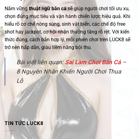
Nắm vững
thuật ngữ bắn cá
sẽ giúp người chơi tối ưu xu,
chọn đúng mục tiêu và vận hành chiến lược hiệu quả. Khi
hiểu rõ cơ chế nòng súng, sinh vật biển, các chế độ free
shot hay jackpot, cơ hội nhận thưởng tăng rõ rệt. Với kiến
thức đúng, cách bắn hợp lý, mỗi phiên chơi trên LUCK8 sẽ
trở nên hấp dẫn, giàu tiềm năng bội thu.
Bài viết liên quan:
Sai Lầm Chơi Bắn Cá
–
8 Nguyên Nhân Khiến Người Chơi Thua
Lỗ
TIN TỨC LUCK8