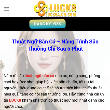
Bỏ
qua
nội
dung
ĐĂNG KÝ +98K
Thuật Ngữ Bắn Cá – Nâng Trình Săn
Thưởng Chỉ Sau 5 Phút
Nắm rõ các
thuật ngữ bắn cá
như xu, nòng súng, phòng
chơi hay free shot giúp hội viên bắn chuẩn, tối ưu tài
nguyên. Hiểu đúng cơ chế sẽ hỗ trợ triển khai chiến thuật
hiệu quả, tăng cơ hội săn thưởng lớn. Hãy cùng nhà cái uy
tín
LUCK8
khám phá trọn bộ thuật ngữ mới nhất dành cho
người chơi.