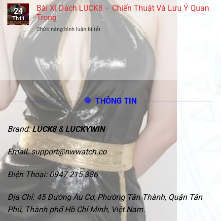
Nuôi
Bài Xì Dách LUCK8 – Chiến Thuật Và Lưu Ý Quan
Trình
Chơi
24
Gà
Săn
Trọng
Thua
Th11
Đá
Thưởng
Lỗ
ở
Chức năng bình luận bị tắt
Cựa
Chỉ
Bài
Sắt
Sau
Xì
–
5
Dách
LUCK8
Phút
LUCK8
Bật
–
Mí
Chiến
Cách
Thuật
Dưỡng
Và
Chiến
THÔNG TIN
Lưu
Kê
Ý
Quan
Brand:
LUCK8
&
LUCKYWIN
Trọng
Email:
support@nwwatch.co
Điện Thoại: 0947 215 386
Địa Chỉ: 45 Đường Âu Cơ, Phường Tân Thành, Quận Tân
Phú, Thành phố Hồ Chí Minh, Việt Nam.