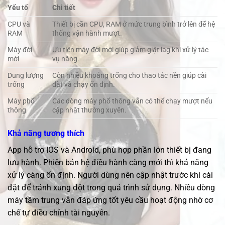
Yếu tố
Chi tiết
CPU và
Thiết bị cần CPU, RAM ở mức trung bình trở lên để hệ
RAM
thống vận hành mượt.
Máy đời
Ưu tiên máy đời mới giúp giảm giật lag khi xử lý tác
mới
vụ nặng.
Dung lượng
Còn nhiều khoảng trống cho thao tác nền giúp cài
trống
đặt và chạy ổn định.
Máy phổ
Các dòng máy phổ thông vẫn có thể chạy mượt nếu
thông
cập nhật thường xuyên.
Khả năng tương thích
App hỗ trợ IOS và Android, phù hợp phần lớn thiết bị đang
lưu hành. Phiên bản hệ điều hành càng mới thì khả năng
xử lý càng ổn định. Người dùng nên cập nhật trước khi cài
đặt để tránh xung đột trong quá trình sử dụng. Nhiều dòng
máy tầm trung vẫn đáp ứng tốt yêu cầu hoạt động nhờ cơ
chế tự điều chỉnh tài nguyên.