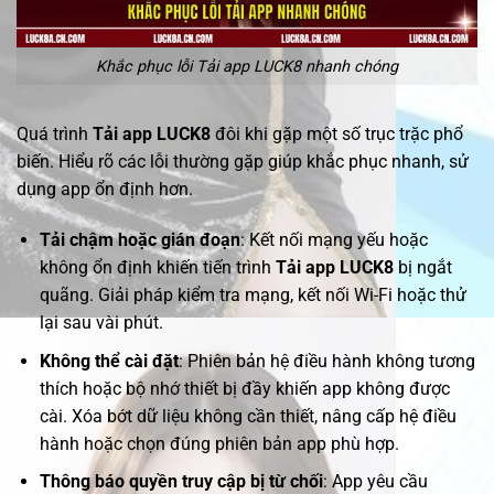
Khắc phục lỗi Tải app LUCK8 nhanh chóng
Quá trình
Tải app LUCK8
đôi khi gặp một số trục trặc phổ
biến. Hiểu rõ các lỗi thường gặp giúp khắc phục nhanh, sử
dụng app ổn định hơn.
Tải chậm hoặc gián đoạn
: Kết nối mạng yếu hoặc
không ổn định khiến tiến trình
Tải app LUCK8
bị ngắt
quãng. Giải pháp kiểm tra mạng, kết nối Wi-Fi hoặc thử
lại sau vài phút.
Không thể cài đặt
: Phiên bản hệ điều hành không tương
thích hoặc bộ nhớ thiết bị đầy khiến app không được
cài. Xóa bớt dữ liệu không cần thiết, nâng cấp hệ điều
hành hoặc chọn đúng phiên bản app phù hợp.
Thông báo quyền truy cập bị từ chối
: App yêu cầu