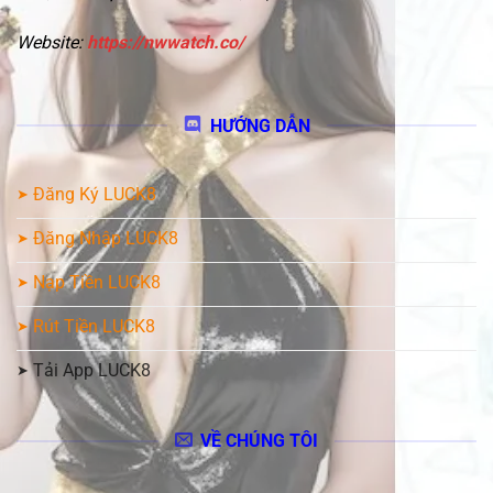
Website:
https://nwwatch.co/
HƯỚNG DẪN
Đăng Ký LUCK8
Đăng Nhập LUCK8
Nạp Tiền LUCK8
Rút Tiền LUCK8
Tải App LUCK8
VỀ CHÚNG TÔI