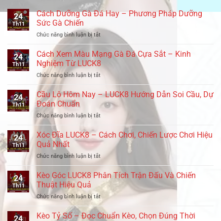
Cách Dưỡng Gà Đá Hay – Phương Pháp Dưỡng
24
Sức Gà Chiến
Th11
ở
Chức năng bình luận bị tắt
Cách
Dưỡng
Cách Xem Màu Mạng Gà Đá Cựa Sắt – Kinh
24
Gà
Nghiệm Từ LUCK8
Th11
Đá
ở
Chức năng bình luận bị tắt
Hay
Cách
–
Xem
Cầu Lô Hôm Nay – LUCK8 Hướng Dẫn Soi Cầu, Dự
Phương
24
Màu
Pháp
Đoán Chuẩn
Th11
Mạng
Dưỡng
ở
Chức năng bình luận bị tắt
Gà
Sức
Cầu
Đá
Gà
Lô
Xóc Đĩa LUCK8 – Cách Chơi, Chiến Lược Chơi Hiệu
Cựa
Chiến
24
Hôm
Sắt
Quả Nhất
Th11
Nay
–
ở
Chức năng bình luận bị tắt
–
Kinh
Xóc
LUCK8
Nghiệm
Đĩa
Kèo Góc LUCK8 Phân Tích Trận Đấu Và Chiến
Hướng
Từ
24
LUCK8
Dẫn
Thuật Hiệu Quả
LUCK8
Th11
–
Soi
ở
Chức năng bình luận bị tắt
Cách
Cầu,
Kèo
Chơi,
Dự
Góc
Kèo Tỷ Số – Đọc Chuẩn Kèo, Chọn Đúng Thời
Chiến
Đoán
24