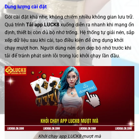
Dung lượng cài đặt
Gói cài đặt khá nhẹ, không chiếm nhiều không gian lưu trữ.
Quá trình
Tải app LUCK8
xuống diễn ra nhanh khi mạng ổn
định, thiết bị còn đủ bộ nhớ trống. Hệ thống tự giải nén, sắp
xếp dữ liệu sau khi cài, tạo điều kiện để ứng dụng khởi
chạy mượt hơn. Người dùng nên dọn dẹp bộ nhớ trước khi
tải để tránh phát sinh lỗi trong lúc khởi chạy lần đầu.
Khởi chạy app LUCK8 mượt mà