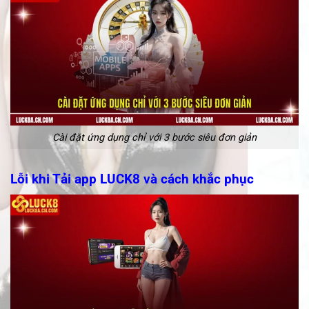
Cài đặt ứng dụng chỉ với 3 bước siêu đơn giản
Lỗi khi Tải app LUCK8 và cách khắc phục