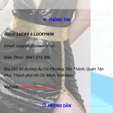
LUCK8
Bật
–
Mí
Chiến
Cách
Thuật
Dưỡng
Và
Chiến
THÔNG TIN
Lưu
Kê
Ý
Quan
Brand:
LUCK8
&
LUCKYWIN
Trọng
Email:
support@nwwatch.co
Điện Thoại: 0947 215 386
Địa Chỉ: 45 Đường Âu Cơ, Phường Tân Thành, Quận Tân
Phú, Thành phố Hồ Chí Minh, Việt Nam.
Website:
https://nwwatch.co/
HƯỚNG DẪN