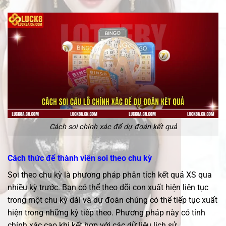
Cách soi chính xác để dự đoán kết quả
Cách thức để thành viên soi theo chu kỳ
Soi theo chu kỳ là phương pháp phân tích kết quả XS qua
nhiều kỳ trước. Bạn có thể theo dõi con xuất hiện liên tục
trong một chu kỳ dài và dự đoán chúng có thể tiếp tục xuất
hiện trong những kỳ tiếp theo. Phương pháp này có tính
chính xác cao khi kết hợp với các dữ liệu lịch sử.