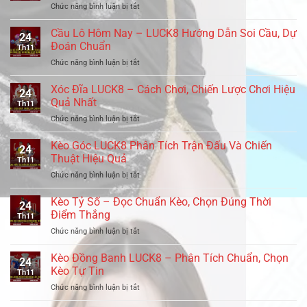
ở
Chức năng bình luận bị tắt
Hay
Cách
–
Xem
Cầu Lô Hôm Nay – LUCK8 Hướng Dẫn Soi Cầu, Dự
Phương
24
Màu
Pháp
Đoán Chuẩn
Th11
Mạng
Dưỡng
ở
Chức năng bình luận bị tắt
Gà
Sức
Cầu
Đá
Gà
Lô
Xóc Đĩa LUCK8 – Cách Chơi, Chiến Lược Chơi Hiệu
Cựa
Chiến
24
Hôm
Sắt
Quả Nhất
Th11
Nay
–
ở
Chức năng bình luận bị tắt
–
Kinh
Xóc
LUCK8
Nghiệm
Đĩa
Kèo Góc LUCK8 Phân Tích Trận Đấu Và Chiến
Hướng
Từ
24
LUCK8
Dẫn
Thuật Hiệu Quả
LUCK8
Th11
–
Soi
ở
Chức năng bình luận bị tắt
Cách
Cầu,
Kèo
Chơi,
Dự
Góc
Kèo Tỷ Số – Đọc Chuẩn Kèo, Chọn Đúng Thời
Chiến
Đoán
24
LUCK8
Lược
Điểm Thắng
Chuẩn
Th11
Phân
Chơi
ở
Chức năng bình luận bị tắt
Tích
Hiệu
Kèo
Trận
Quả
Tỷ
Kèo Đồng Banh LUCK8 – Phân Tích Chuẩn, Chọn
Đấu
Nhất
24
Số
Và
Kèo Tự Tin
Th11
–
Chiến
ở
Chức năng bình luận bị tắt
Đọc
Thuật
Kèo
Chuẩn
Hiệu