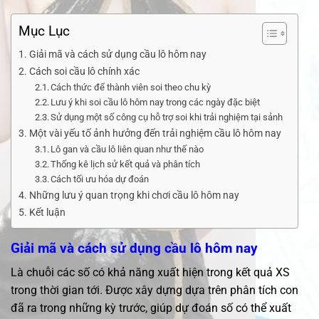
Mục Lục
Giải mã và cách sử dụng cầu lô hôm nay
Cách soi cầu lô chính xác
Cách thức để thành viên soi theo chu kỳ
Lưu ý khi soi cầu lô hôm nay trong các ngày đặc biệt
Sử dụng một số công cụ hỗ trợ soi khi trải nghiệm tại sảnh
Một vài yếu tố ảnh hưởng đến trải nghiệm cầu lô hôm nay
Lô gan và cầu lô liên quan như thế nào
Thống kê lịch sử kết quả và phân tích
Cách tối ưu hóa dự đoán
Những lưu ý quan trọng khi chơi cầu lô hôm nay
Kết luận
Giải mã và cách sử dụng cầu lô hôm nay
Là chuỗi các số có khả năng xuất hiện trong kết quả XS
trong thời gian tới. Được xây dựng dựa trên phân tích con
đã ra trong những kỳ trước, giúp dự đoán số có thể xuất