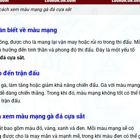
 cách xem màu mạng gà đá cựa sắt
cần biết về màu mạng
ông, được cho là mang lại vận may hoặc rủi ro trong thi đấu. M
hưởng đến tinh thần và phong độ thi đấu. Đây là một yếu tố
đá cựa sắt.
 đến trận đấu
 gà, làm tăng hoặc giảm khả năng chiến đấu. Gà với màu mạng
 dễ dàng chiến thắng. Trong khi đó, màu mạng không tốt có thể
 trận đấu.
ch xem màu mạng gà đá cựa sắt
ắt bao gồm màu đỏ, vàng, xanh và đen. Mỗi màu mạng sẽ có
 được cho là may mắn và mạnh mẽ, trong khi màu đen có thể 