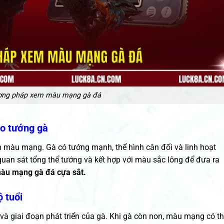
ng pháp xem màu mạng gà đá
o tướng gà
h màu mạng. Gà có tướng mạnh, thể hình cân đối và linh hoạt
uan sát tổng thể tướng và kết hợp với màu sắc lông để đưa ra
àu mạng gà đá cựa sắt.
 tuổi
và giai đoạn phát triển của gà. Khi gà còn non, màu mạng có t