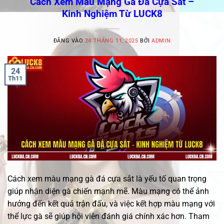
Cách Xem Màu Mạng Gà Đá Cựa Sắt –
Kinh Nghiệm Từ LUCK8
ĐĂNG VÀO
24 THÁNG 11, 2025
BỞI
ADMIN
24
Th11
Cách xem màu mạng gà đá cựa sắt là yếu tố quan trọng
giúp nhận diện gà chiến mạnh mẽ. Màu mạng có thể ảnh
hưởng đến kết quả trận đấu, và việc kết hợp màu mạng với
thể lực gà sẽ giúp hội viên đánh giá chính xác hơn. Tham