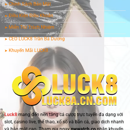
Chính Sách Bảo Mật
Điều Kiện Điều Khoản
Miễn Trừ Trách Nhiệm
CEO LUCK8 Trần Bá Dương
Khuyến Mãi LUCK8
Luck8
mang đến nền tảng cá cược trực tuyến đa dạng với
slot, casino live, thể thao, xổ số và bắn cá, giao dịch nhanh
và bảo mật cao. Tham gia ngay
nwwatch.co
nhận khuyến