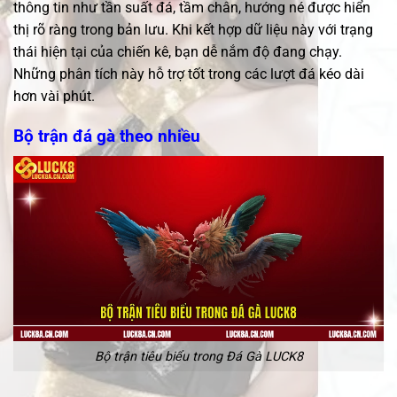
thông tin như tần suất đá, tầm chân, hướng né được hiển
thị rõ ràng trong bản lưu. Khi kết hợp dữ liệu này với trạng
thái hiện tại của chiến kê, bạn dễ nắm độ đang chạy.
Những phân tích này hỗ trợ tốt trong các lượt đá kéo dài
hơn vài phút.
Bộ trận đá gà theo nhiều
Bộ trận tiêu biểu trong Đá Gà LUCK8