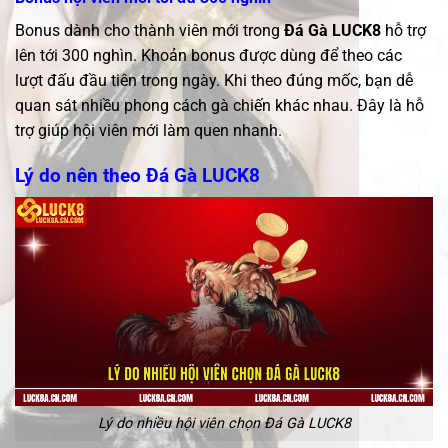
Bonus dành cho thành viên mới trong
Đá Gà LUCK8
hỗ trợ
lên tới 300 nghìn. Khoản bonus được dùng để theo các
lượt đấu đầu tiên trong ngày. Khi theo đúng mốc, bạn dễ
quan sát nhiều phong cách gà chiến khác nhau. Đây là hỗ
trợ giúp hội viên mới làm quen nhanh.
Lý do nên theo Đá Gà LUCK8
Lý do nhiều hội viên chọn Đá Gà LUCK8