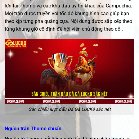
lớn tại Thomo và các khu đấu uy tín khác của Campuchia.
Mọi trận được truyền với tốc độ khung hình cao giúp bạn
theo kịp từng pha quăng cựa. Nội dung được sắp xếp theo
từng khung giờ cố định để hội viên chủ động theo dõi.
Sàn chiếu lượt đấu Đá Gà LUCK8 sắc nét
Nguồn trận Thomo chuẩn
Nguồn từ Thomo nổi tiếng nhờ tốc độ giao chân mạnh và