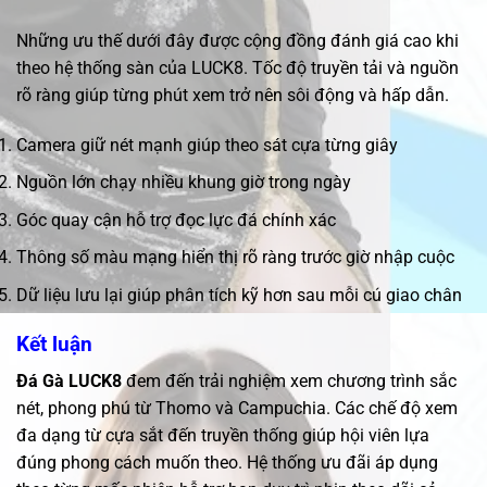
Những ưu thế dưới đây được cộng đồng đánh giá cao khi
theo hệ thống sàn của LUCK8. Tốc độ truyền tải và nguồn
rõ ràng giúp từng phút xem trở nên sôi động và hấp dẫn.
Camera giữ nét mạnh giúp theo sát cựa từng giây
Nguồn lớn chạy nhiều khung giờ trong ngày
Góc quay cận hỗ trợ đọc lực đá chính xác
Thông số màu mạng hiển thị rõ ràng trước giờ nhập cuộc
Dữ liệu lưu lại giúp phân tích kỹ hơn sau mỗi cú giao chân
Kết luận
Đá Gà LUCK8
đem đến trải nghiệm xem chương trình sắc
nét, phong phú từ Thomo và Campuchia. Các chế độ xem
đa dạng từ cựa sắt đến truyền thống giúp hội viên lựa
đúng phong cách muốn theo. Hệ thống ưu đãi áp dụng