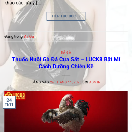
khảo các lưu ý […]
TIẾP TỤC ĐỌC
→
Đăng trong
Đá Gà
ĐÁ GÀ
Thuốc Nuôi Gà Đá Cựa Sắt – LUCK8 Bật Mí
Cách Dưỡng Chiến Kê
ĐĂNG VÀO
24 THÁNG 11, 2025
BỞI
ADMIN
24
Th11