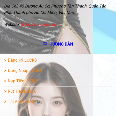
Địa Chỉ: 45 Đường Âu Cơ, Phường Tân Thành, Quận Tân
Phú, Thành phố Hồ Chí Minh, Việt Nam.
Website:
https://nwwatch.co/
HƯỚNG DẪN
Đăng Ký LUCK8
Đăng Nhập LUCK8
Nạp Tiền LUCK8
Rút Tiền LUCK8
Tải App LUCK8