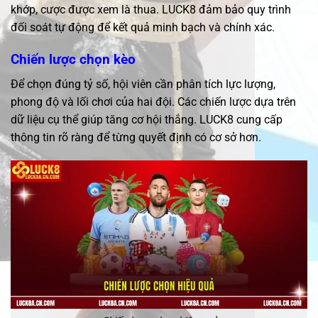
khớp, cược được xem là thua. LUCK8 đảm bảo quy trình
đối soát tự động để kết quả minh bạch và chính xác.
Chiến lược chọn kèo
Để chọn đúng tỷ số, hội viên cần phân tích lực lượng,
phong độ và lối chơi của hai đội. Các chiến lược dựa trên
dữ liệu cụ thể giúp tăng cơ hội thắng. LUCK8 cung cấp
thông tin rõ ràng để từng quyết định có cơ sở hơn.