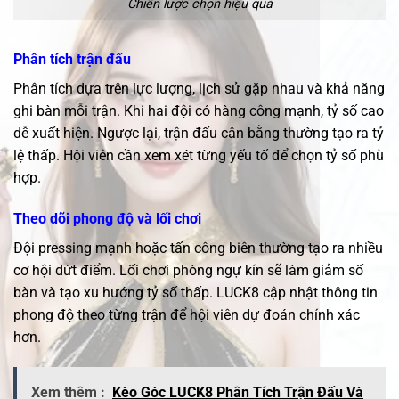
Chiến lược chọn hiệu quả
Phân tích trận đấu
Phân tích dựa trên lực lượng, lịch sử gặp nhau và khả năng
ghi bàn mỗi trận. Khi hai đội có hàng công mạnh, tỷ số cao
dễ xuất hiện. Ngược lại, trận đấu cân bằng thường tạo ra tỷ
lệ thấp. Hội viên cần xem xét từng yếu tố để chọn tỷ số phù
hợp.
Theo dõi phong độ và lối chơi
Đội pressing mạnh hoặc tấn công biên thường tạo ra nhiều
cơ hội dứt điểm. Lối chơi phòng ngự kín sẽ làm giảm số
bàn và tạo xu hướng tỷ số thấp. LUCK8 cập nhật thông tin
phong độ theo từng trận để hội viên dự đoán chính xác
hơn.
Xem thêm :
Kèo Góc LUCK8 Phân Tích Trận Đấu Và