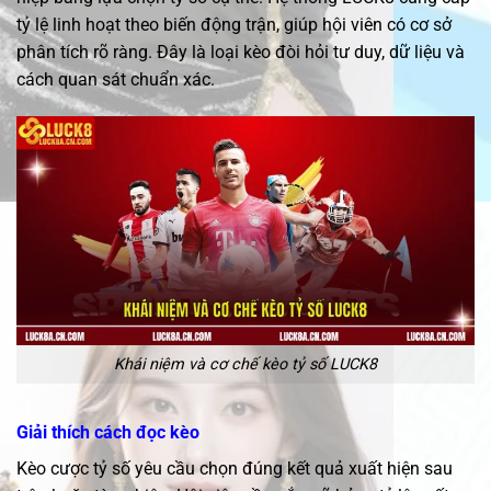
tỷ lệ linh hoạt theo biến động trận, giúp hội viên có cơ sở
phân tích rõ ràng. Đây là loại kèo đòi hỏi tư duy, dữ liệu và
cách quan sát chuẩn xác.
Khái niệm và cơ chế kèo tỷ số LUCK8
Giải thích cách đọc kèo
Kèo cược tỷ số yêu cầu chọn đúng kết quả xuất hiện sau