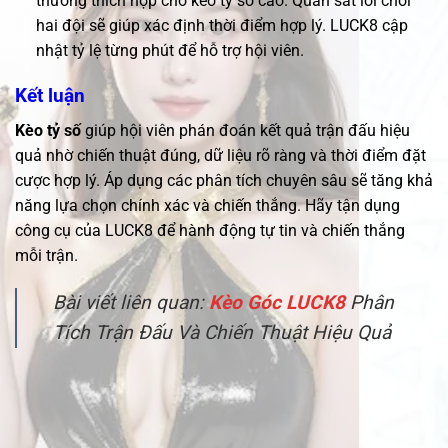
thường thích hợp cho kèo tỷ số cao. Quan sát lối chơi
hai đội sẽ giúp xác định thời điểm hợp lý. LUCK8 cập
nhật tỷ lệ từng phút để hỗ trợ hội viên.
Kết luận
Kèo tỷ số
giúp hội viên phán đoán kết quả trận đấu hiệu
quả nhờ chiến thuật đúng, dữ liệu rõ ràng và thời điểm đặt
cược hợp lý. Áp dụng các phân tích chuyên sâu sẽ tăng khả
năng lựa chọn chính xác và chiến thắng. Hãy tận dụng
công cụ của LUCK8 để hành động tự tin và chiến thắng
mỗi trận.
Bài viết liên quan:
Kèo Góc LUCK8
Phân
Tích Trận Đấu Và Chiến Thuật Hiệu Quả