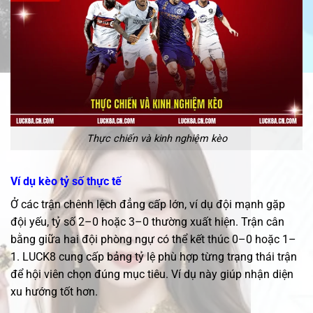
Thực chiến và kinh nghiệm kèo
Ví dụ kèo tỷ số thực tế
Ở các trận chênh lệch đẳng cấp lớn, ví dụ đội mạnh gặp
đội yếu, tỷ số 2–0 hoặc 3–0 thường xuất hiện. Trận cân
bằng giữa hai đội phòng ngự có thể kết thúc 0–0 hoặc 1–
1. LUCK8 cung cấp bảng tỷ lệ phù hợp từng trạng thái trận
để hội viên chọn đúng mục tiêu. Ví dụ này giúp nhận diện
xu hướng tốt hơn.