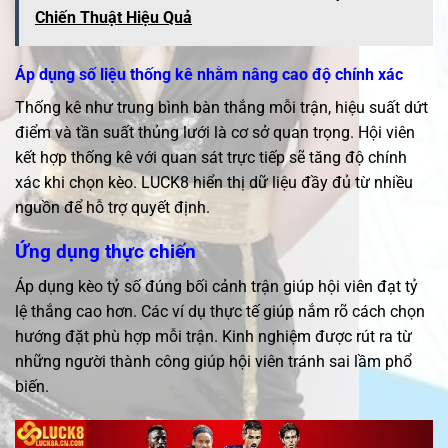
Chiến Thuật Hiệu Quả
Áp dụng số liệu thống kê nhằm nâng cao độ chính xác
Thống kê như trung bình bàn thắng mỗi trận, hiệu suất dứt
điểm và tần suất thủng lưới là cơ sở quan trọng. Hội viên
kết hợp thống kê với quan sát trực tiếp sẽ tăng độ chính
xác khi chọn kèo. LUCK8 hiển thị dữ liệu đầy đủ từ nhiều
nguồn để hỗ trợ quyết định.
Ứng dụng thực chiến
Áp dụng kèo tỷ số đúng bối cảnh trận giúp hội viên đạt tỷ
lệ thắng cao hơn. Các ví dụ thực tế giúp nắm rõ cách chọn
hướng đặt phù hợp mỗi trận. Kinh nghiệm được rút ra từ
những người thành công giúp hội viên tránh sai lầm phổ
biến.