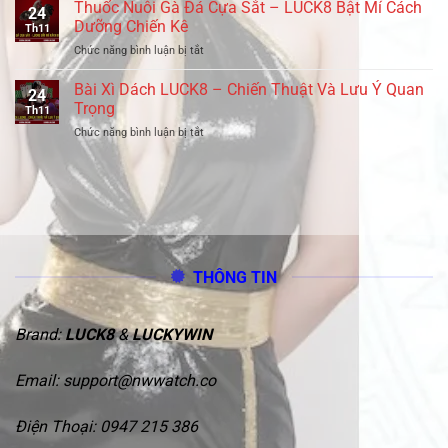
Ngữ
Thuốc Nuôi Gà Đá Cựa Sắt – LUCK8 Bật Mí Cách
8
Hot
24
Bắn
Nguyên
Dưỡng Chiến Kê
2025
Th11
Cá
Nhân
ở
Chức năng bình luận bị tắt
–
Khiến
Thuốc
Nâng
Người
Nuôi
Bài Xì Dách LUCK8 – Chiến Thuật Và Lưu Ý Quan
Trình
Chơi
24
Gà
Săn
Trọng
Thua
Th11
Đá
Thưởng
Lỗ
ở
Chức năng bình luận bị tắt
Cựa
Chỉ
Bài
Sắt
Sau
Xì
–
5
Dách
LUCK8
Phút
LUCK8
Bật
–
Mí
Chiến
Cách
Thuật
Dưỡng
Và
Chiến
THÔNG TIN
Lưu
Kê
Ý
Quan
Brand:
LUCK8
&
LUCKYWIN
Trọng
Email:
support@nwwatch.co
Điện Thoại: 0947 215 386