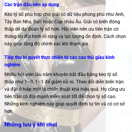
Các trận đấu nên áp dụng
Kèo tỷ số phù hợp cho giải có dữ liệu phong phú như Anh,
Tây Ban Nha, Đức hoặc Cup châu Âu. Giải có biến động
thấp dễ dự đoán tỷ số hơn. Hội viên nên ưu tiên trận có
thông tin đội hình rõ ràng và lực lượng ổn định. Cách chọn
này giúp tăng độ chính xác khi tham gia.
Tiếp thu bí quyết thực chiến từ các cao thủ giàu kinh
nghiệm
Nhiều hội viên lâu năm khuyên bắt đầu bằng kèo tỷ số
thấp như 1–0, 1–1 để giảm rủi ro. Theo dõi diễn biến trận
và đặt ở hiệp một là chiến thuật khá hiệu quả. Họ cũng ưu
tiên trận có đội mạnh kiểm soát tốt để chọn tỷ số cao.
Những kinh nghiệm này giúp quyết định tự tin và có cơ sở
hơn.
Những lưu ý khi chơi