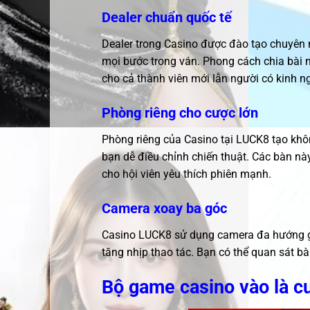
Dealer chuẩn quốc tế
Dealer trong Casino được đào tạo chuyên n
mọi bước trong ván. Phong cách chia bài n
cho cả thành viên mới lẫn người có kinh n
Phòng riêng cho cược lớn
Phòng riêng của Casino tại LUCK8 tạo khôn
bạn dễ điều chỉnh chiến thuật. Các bàn nà
cho hội viên yêu thích phiên mạnh.
Camera xoay ba góc
Casino LUCK8 sử dụng camera đa hướng giú
tăng nhịp thao tác. Bạn có thể quan sát b
Bộ game casino vào là c