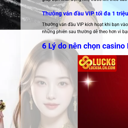
Thưởng ván đầu VIP tối đa 1 triệ
Thưởng ván đầu VIP kích hoạt khi bạn vào 
những phiên sau thường dễ theo hơn vì bạ
6 Lý do nên chọn casin