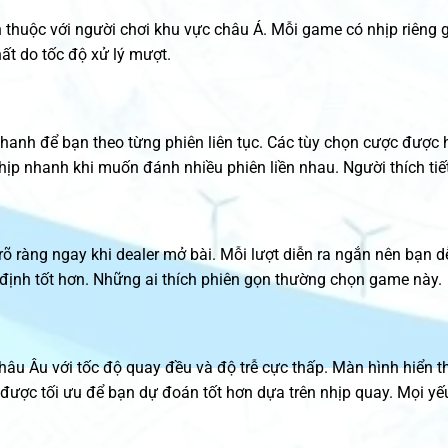
thuộc với người chơi khu vực châu Á. Mỗi game có nhịp riêng 
t do tốc độ xử lý mượt.
hanh để bạn theo từng phiên liên tục. Các tùy chọn cược được h
hịp nhanh khi muốn đánh nhiều phiên liền nhau. Người thích tiết
õ ràng ngay khi dealer mở bài. Mỗi lượt diễn ra ngắn nên bạn dễ
t định tốt hơn. Những ai thích phiên gọn thường chọn game này.
âu Âu với tốc độ quay đều và độ trễ cực thấp. Màn hình hiển th
ược tối ưu để bạn dự đoán tốt hơn dựa trên nhịp quay. Mọi yếu