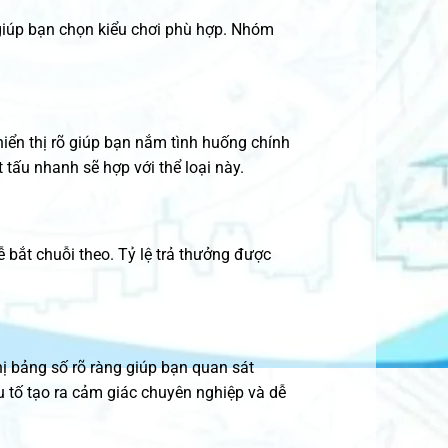
giúp bạn chọn kiểu chơi phù hợp. Nhóm
iển thị rõ giúp bạn nắm tình huống chính
 tấu nhanh sẽ hợp với thể loại này.
 bắt chuỗi theo. Tỷ lệ trả thưởng được
ị bảng số rõ ràng giúp bạn quan sát
 tố tạo ra cảm giác chuyên nghiệp và dễ