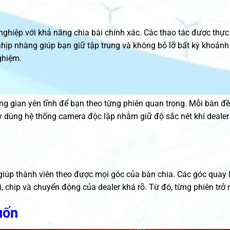
ghiệp với khả năng chia bài chính xác. Các thao tác được thực
hịp nhàng giúp bạn giữ tập trung và không bỏ lỡ bất kỳ khoảnh
ghiệm.
g gian yên tĩnh để bạn theo từng phiên quan trọng. Mỗi bàn đều
y dùng hệ thống camera độc lập nhằm giữ độ sắc nét khi dealer 
p thành viên theo được mọi góc của bàn chia. Các góc quay lu
ài, chip và chuyển động của dealer khá rõ. Từ đó, từng phiên tr
uốn