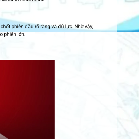
chốt phiên đầu rõ ràng và đủ lực. Nhờ vậy,
o phiên lớn.