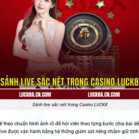
Sảnh live sắc nét trong Casino LUCK8
ế theo chuẩn hình ảnh rõ để hội viên theo từng bước chia bài dễ 
live được vận hành bằng hệ thống giám sát riêng nhằm giữ tính