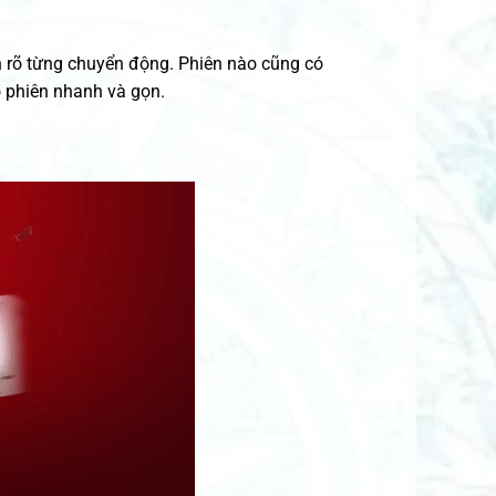
ìn rõ từng chuyển động. Phiên nào cũng có
 phiên nhanh và gọn.