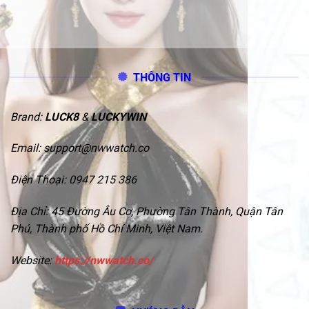
Xì
–
5
Dách
LUCK8
Phút
LUCK8
Bật
–
Mí
Chiến
Cách
Thuật
Dưỡng
Và
Chiến
THÔNG TIN
Lưu
Kê
Ý
Quan
Brand:
LUCK8
&
LUCKYWIN
Trọng
Email:
support@nwwatch.co
Điện Thoại: 0947 215 386
Địa Chỉ: 45 Đường Âu Cơ, Phường Tân Thành, Quận Tân
Phú, Thành phố Hồ Chí Minh, Việt Nam.
Website:
https://nwwatch.co/