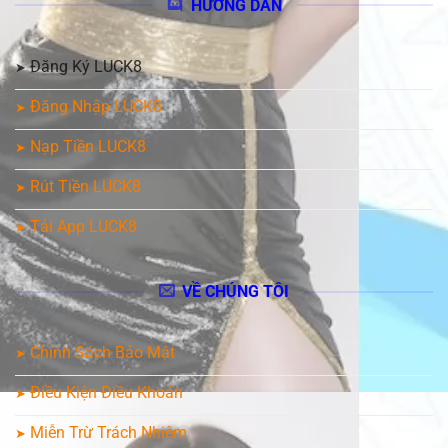
HƯỚNG DẪN
Đăng Ký LUCK8
Đăng Nhập LUCK8
Nạp Tiền LUCK8
Rút Tiền LUCK8
Tải App LUCK8
VỀ CHÚNG TÔI
Chính Sách Bảo Mật
Điều Kiện Điều Khoản
Miễn Trừ Trách Nhiệm