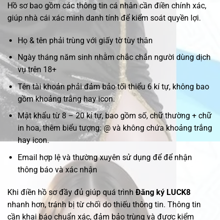
Hồ sơ bao gồm các thông tin cá nhân cần điền chính xác,
giúp nhà cái xác minh danh tính để kiểm soát quyền lợi.
Họ & tên phải trùng với giấy tờ tùy thân
Ngày tháng năm sinh nhằm chắc chắn người dùng dịch
vụ trên 18+
Tên tài khoản phải đảm bảo tối thiểu 6 kí tự, không bao
gồm khoảng trắng hay icon.
Mật khẩu từ 8 – 20 kí tự, bao gồm số, chữ thường + chữ
in hoa, thêm biểu tượng: @ và không chứa khoảng trắng
hay icon.
Email hợp lệ và thường xuyên sử dụng để để nhận
thông báo và xác nhận
Khi điền hồ sơ đầy đủ giúp quá trình
Đăng ký LUCK8
nhanh hơn, tránh bị từ chối do thiếu thông tin. Thông tin
cần khai báo chuẩn xác, đảm bảo trùng và được kiểm