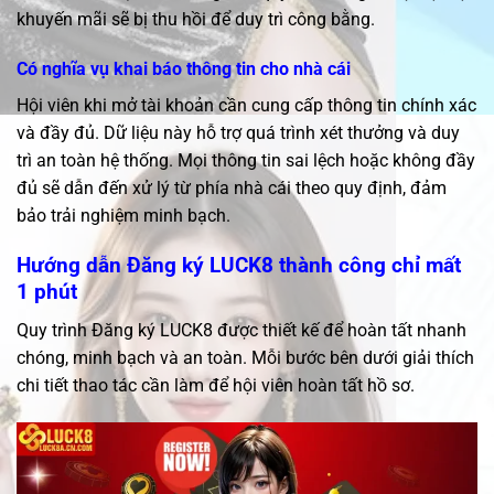
khuyến mãi sẽ bị thu hồi để duy trì công bằng.
Có nghĩa vụ khai báo thông tin cho nhà cái
Hội viên khi mở tài khoản cần cung cấp thông tin chính xác
và đầy đủ. Dữ liệu này hỗ trợ quá trình xét thưởng và duy
trì an toàn hệ thống. Mọi thông tin sai lệch hoặc không đầy
đủ sẽ dẫn đến xử lý từ phía nhà cái theo quy định, đảm
bảo trải nghiệm minh bạch.
Hướng dẫn Đăng ký LUCK8 thành công chỉ mất
1 phút
Quy trình Đăng ký LUCK8 được thiết kế để hoàn tất nhanh
chóng, minh bạch và an toàn. Mỗi bước bên dưới giải thích
chi tiết thao tác cần làm để hội viên hoàn tất hồ sơ.