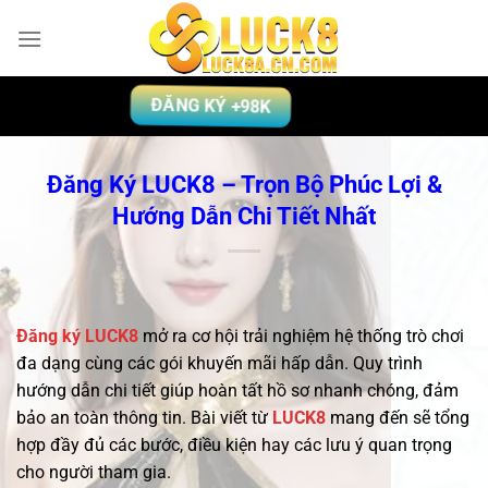
Bỏ
qua
nội
dung
ĐĂNG KÝ +98K
Đăng Ký LUCK8 – Trọn Bộ Phúc Lợi &
Hướng Dẫn Chi Tiết Nhất
Đăng ký LUCK8
mở ra cơ hội trải nghiệm hệ thống trò chơi
đa dạng cùng các gói khuyến mãi hấp dẫn. Quy trình
hướng dẫn chi tiết giúp hoàn tất hồ sơ nhanh chóng, đảm
bảo an toàn thông tin. Bài viết từ
LUCK8
mang đến sẽ tổng
hợp đầy đủ các bước, điều kiện hay các lưu ý quan trọng
cho người tham gia.