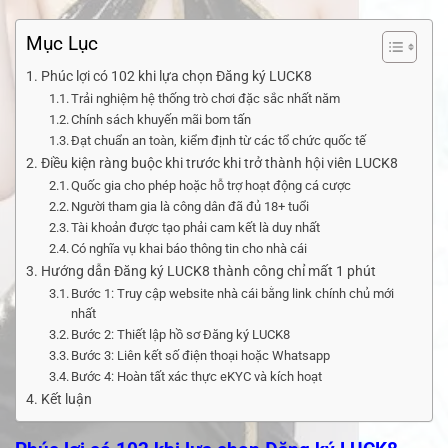
Mục Lục
Phúc lợi có 102 khi lựa chọn Đăng ký LUCK8
Trải nghiệm hệ thống trò chơi đặc sắc nhất năm
Chính sách khuyến mãi bom tấn
Đạt chuẩn an toàn, kiểm định từ các tổ chức quốc tế
Điều kiện ràng buộc khi trước khi trở thành hội viên LUCK8
Quốc gia cho phép hoặc hỗ trợ hoạt động cá cược
Người tham gia là công dân đã đủ 18+ tuổi
Tài khoản được tạo phải cam kết là duy nhất
Có nghĩa vụ khai báo thông tin cho nhà cái
Hướng dẫn Đăng ký LUCK8 thành công chỉ mất 1 phút
Bước 1: Truy cập website nhà cái bằng link chính chủ mới
nhất
Bước 2: Thiết lập hồ sơ Đăng ký LUCK8
Bước 3: Liên kết số điện thoại hoặc Whatsapp
Bước 4: Hoàn tất xác thực eKYC và kích hoạt
Kết luận