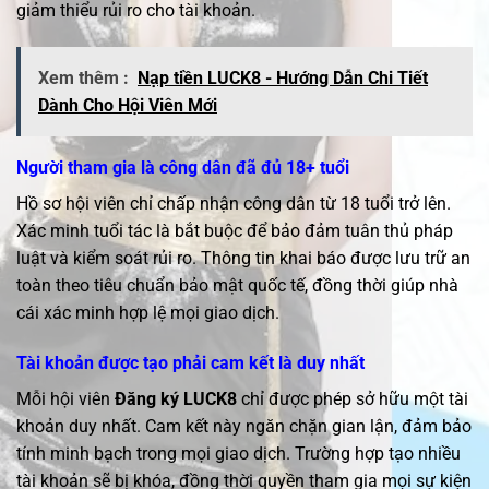
giảm thiểu rủi ro cho tài khoản.
Xem thêm :
Nạp tiền LUCK8 - Hướng Dẫn Chi Tiết
Dành Cho Hội Viên Mới
Người tham gia là công dân đã đủ 18+ tuổi
Hồ sơ hội viên
chỉ chấp nhận công dân từ 18 tuổi trở lên.
Xác minh tuổi tác là bắt buộc để bảo đảm tuân thủ pháp
luật và kiểm soát rủi ro. Thông tin khai báo được lưu trữ an
toàn theo tiêu chuẩn bảo mật quốc tế, đồng thời giúp nhà
cái xác minh hợp lệ mọi giao dịch.
Tài khoản được tạo phải cam kết là duy nhất
Mỗi hội viên
Đăng ký LUCK8
chỉ được phép sở hữu một tài
khoản duy nhất. Cam kết này ngăn chặn gian lận, đảm bảo
tính minh bạch trong mọi giao dịch. Trường hợp tạo nhiều
tài khoản sẽ bị khóa, đồng thời quyền tham gia mọi sự kiện