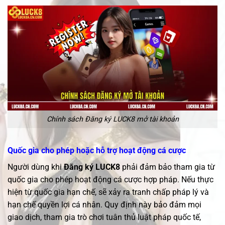
Chính sách Đăng ký LUCK8 mở tài khoản
Quốc gia cho phép hoặc hỗ trợ hoạt động cá cược
Người dùng khi
Đăng ký LUCK8
phải đảm bảo tham gia từ
quốc gia cho phép hoạt động cá cược hợp pháp. Nếu thực
hiện từ quốc gia hạn chế, sẽ xảy ra tranh chấp pháp lý và
hạn chế quyền lợi cá nhân. Quy định này bảo đảm mọi
giao dịch, tham gia trò chơi tuân thủ luật pháp quốc tế,