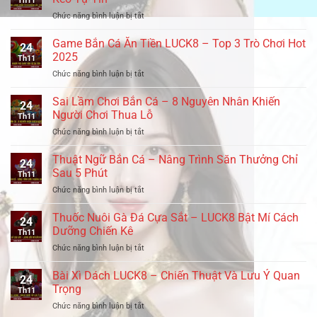
Th11
–
Chiến
ở
Chức năng bình luận bị tắt
Đọc
Thuật
Kèo
Chuẩn
Hiệu
Đồng
Game Bắn Cá Ăn Tiền LUCK8 – Top 3 Trò Chơi Hot
Kèo,
Quả
24
Banh
Chọn
2025
Th11
LUCK8
Đúng
ở
Chức năng bình luận bị tắt
–
Thời
Game
Phân
Điểm
Bắn
Sai Lầm Chơi Bắn Cá – 8 Nguyên Nhân Khiến
Tích
Thắng
24
Cá
Chuẩn,
Người Chơi Thua Lỗ
Th11
Ăn
Chọn
ở
Chức năng bình luận bị tắt
Tiền
Kèo
Sai
LUCK8
Tự
Lầm
Thuật Ngữ Bắn Cá – Nâng Trình Săn Thưởng Chỉ
–
Tin
24
Chơi
Top
Sau 5 Phút
Th11
Bắn
3
ở
Chức năng bình luận bị tắt
Cá
Trò
Thuật
–
Chơi
Ngữ
Thuốc Nuôi Gà Đá Cựa Sắt – LUCK8 Bật Mí Cách
8
Hot
24
Bắn
Nguyên
Dưỡng Chiến Kê
2025
Th11
Cá
Nhân
ở
Chức năng bình luận bị tắt
–
Khiến
Thuốc
Nâng
Người
Nuôi
Bài Xì Dách LUCK8 – Chiến Thuật Và Lưu Ý Quan
Trình
Chơi
24
Gà
Săn
Trọng
Thua
Th11
Đá
Thưởng
Lỗ
ở
Chức năng bình luận bị tắt
Cựa
Chỉ