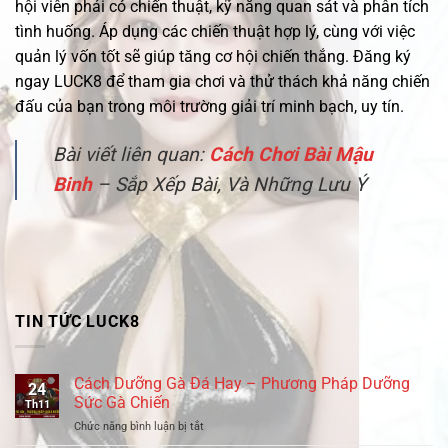
hội viên phải có chiến thuật, kỹ năng quan sát và phân tích
tình huống. Áp dụng các chiến thuật hợp lý, cùng với việc
quản lý vốn tốt sẽ giúp tăng cơ hội chiến thắng. Đăng ký
ngay LUCK8 để tham gia chơi và thử thách khả năng chiến
đấu của bạn trong môi trường giải trí minh bạch, uy tín.
Bài viết liên quan:
Cách Chơi Bài Mậu
Binh
– Sắp Xếp Bài, Và Những Lưu Ý
TIN TỨC LUCK8
Cách Dưỡng Gà Đá Hay – Phương Pháp Dưỡng
24
Sức Gà Chiến
Th11
ở
Chức năng bình luận bị tắt
Cách