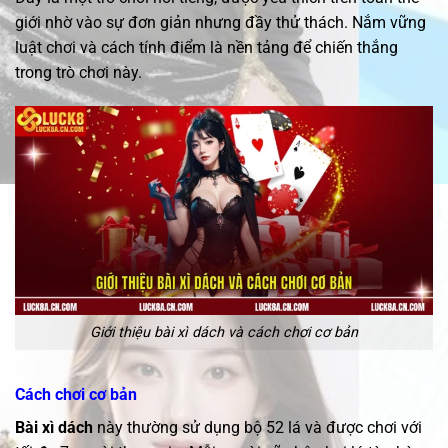
giới nhờ vào sự đơn giản nhưng đầy thử thách. Nắm vững
luật chơi và cách tính điểm là nền tảng để chiến thắng
trong trò chơi này.
Giới thiệu bài xì dách và cách chơi cơ bản
Cách chơi cơ bản
Bài xì dách
này thường sử dụng bộ 52 lá và được chơi với