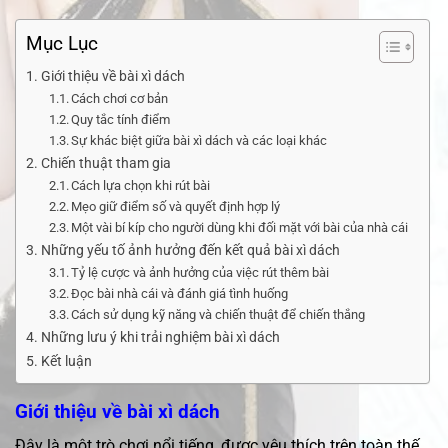
Mục Lục
Giới thiệu về bài xì dách
Cách chơi cơ bản
Quy tắc tính điểm
Sự khác biệt giữa bài xì dách và các loại khác
Chiến thuật tham gia
Cách lựa chọn khi rút bài
Mẹo giữ điểm số và quyết định hợp lý
Một vài bí kíp cho người dùng khi đối mặt với bài của nhà cái
Những yếu tố ảnh hưởng đến kết quả bài xì dách
Tỷ lệ cược và ảnh hưởng của việc rút thêm bài
Đọc bài nhà cái và đánh giá tình huống
Cách sử dụng kỹ năng và chiến thuật để chiến thắng
Những lưu ý khi trải nghiệm bài xì dách
Kết luận
Giới thiệu về bài xì dách
Đây là một trò chơi nổi tiếng, được yêu thích trên toàn thế