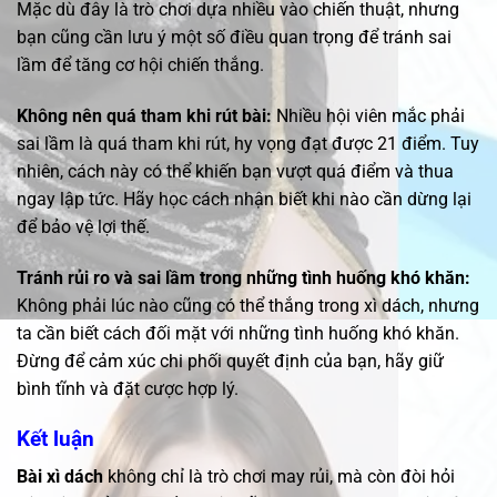
Mặc dù đây là trò chơi dựa nhiều vào chiến thuật, nhưng
bạn cũng cần lưu ý một số điều quan trọng để tránh sai
lầm để tăng cơ hội chiến thắng.
Không nên quá tham khi rút bài:
Nhiều hội viên mắc phải
sai lầm là quá tham khi rút, hy vọng đạt được 21 điểm. Tuy
nhiên, cách này có thể khiến bạn vượt quá điểm và thua
ngay lập tức. Hãy học cách nhận biết khi nào cần dừng lại
để bảo vệ lợi thế.
Tránh rủi ro và sai lầm trong những tình huống khó khăn:
Không phải lúc nào cũng có thể thắng trong xì dách, nhưng
ta cần biết cách đối mặt với những tình huống khó khăn.
Đừng để cảm xúc chi phối quyết định của bạn, hãy giữ
bình tĩnh và đặt cược hợp lý.
Kết luận
Bài xì dách
không chỉ là trò chơi may rủi, mà còn đòi hỏi