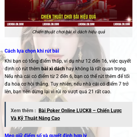
Chiến thuật chơi bài xì dách hiệu quả
Cách lựa chọn khi rút bài
Khi bạn có tổng điểm thấp, ví dụ như 12 đến 16, việc quyết
định có rút thêm
bài xì dách
hay không là rất quan trọng.
Nếu nhà cái có điểm từ 2 đến 6, bạn có thể rút thêm để tối
đa hóa cơ hội thắng. Tuy nhiên, nếu nhà cái có điểm 7 trở
lên, bạn nên dừng lại vì rủi ro vượt quá 21 rất cao.
Xem thêm :
Bài Poker Online LUCK8 – Chiến Lược
Và Kỹ Thuật Nâng Cao
Mẹo giữ điểm số và quyết định hợp lý