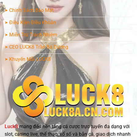
Chính Sách Bảo Mật
Điều Kiện Điều Khoản
Miễn Trừ Trách Nhiệm
CEO LUCK8 Trần Bá Dương
Khuyến Mãi LUCK8
Luck8
mang đến nền tảng cá cược trực tuyến đa dạng với
slot, casino live, thể thao, xổ số và bắn cá, giao dịch nhanh