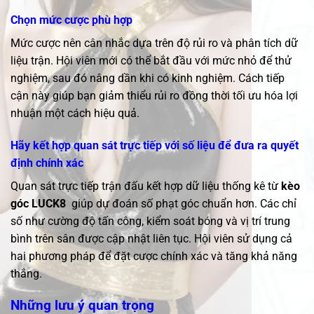
Chọn mức cược phù hợp
Mức cược nên cân nhắc dựa trên độ rủi ro và phân tích dữ
liệu trận. Hội viên mới có thể bắt đầu với mức nhỏ để thử
nghiệm, sau đó nâng dần khi có kinh nghiệm. Cách tiếp
cận này giúp bạn giảm thiểu rủi ro đồng thời tối ưu hóa lợi
nhuận một cách hiệu quả.
Hãy kết hợp quan sát trực tiếp với số liệu để đưa ra quyết
định chính xác
Quan sát trực tiếp trận đấu kết hợp dữ liệu thống kê từ
kèo
góc LUCK8
giúp dự đoán số phạt góc chuẩn hơn. Các chỉ
số như cường độ tấn công, kiểm soát bóng và vị trí trung
bình trên sân được cập nhật liên tục. Hội viên sử dụng cả
hai phương pháp để đặt cược chính xác và tăng khả năng
thắng.
Những lưu ý quan trọng