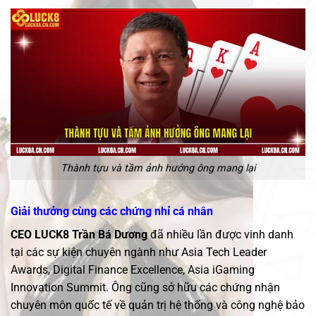
Thành tựu và tầm ảnh hưởng ông mang lại
Giải thưởng cùng các chứng nhỉ cá nhân
CEO LUCK8 Trần Bá Dương
đã nhiều lần được vinh danh
tại các sự kiện chuyên ngành như Asia Tech Leader
Awards, Digital Finance Excellence, Asia iGaming
Innovation Summit. Ông cũng sở hữu các chứng nhận
chuyên môn quốc tế về quản trị hệ thống và công nghệ bảo