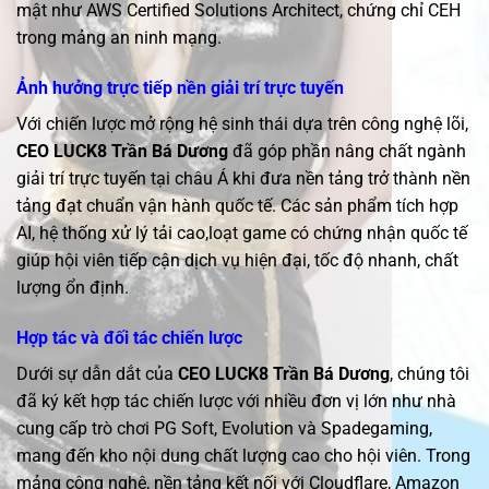
mật như AWS Certified Solutions Architect, chứng chỉ CEH
trong mảng an ninh mạng.
Ảnh hưởng trực tiếp nền giải trí trực tuyến
Với chiến lược mở rộng hệ sinh thái dựa trên công nghệ lõi,
CEO LUCK8 Trần Bá Dương
đã góp phần nâng chất ngành
giải trí trực tuyến tại châu Á khi đưa nền tảng trở thành nền
tảng đạt chuẩn vận hành quốc tế. Các sản phẩm tích hợp
AI, hệ thống xử lý tải cao,loạt game có chứng nhận quốc tế
giúp hội viên tiếp cận dịch vụ hiện đại, tốc độ nhanh, chất
lượng ổn định.
Hợp tác và đối tác chiến lược
Dưới sự dẫn dắt của
CEO LUCK8 Trần Bá Dương
, chúng tôi
đã ký kết hợp tác chiến lược với nhiều đơn vị lớn như nhà
cung cấp trò chơi PG Soft, Evolution và Spadegaming,
mang đến kho nội dung chất lượng cao cho hội viên. Trong
mảng công nghệ, nền tảng kết nối với Cloudflare, Amazon