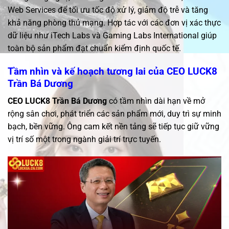
Web Services để tối ưu tốc độ xử lý, giảm độ trễ và tăng
khả năng phòng thủ mạng. Hợp tác với các đơn vị xác thực
dữ liệu như iTech Labs và Gaming Labs International giúp
toàn bộ sản phẩm đạt chuẩn kiểm định quốc tế.
Tầm nhìn và kế hoạch tương lai của CEO LUCK8
Trần Bá Dương
CEO LUCK8 Trần Bá Dương
có tầm nhìn dài hạn về mở
rộng sân chơi, phát triển các sản phẩm mới, duy trì sự minh
bạch, bền vững. Ông cam kết nền tảng sẽ tiếp tục giữ vững
vị trí số một trong ngành giải trí trực tuyến.